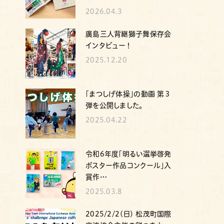
2026.04.3
廣島三人背継獅子舞保存会
インタビュー！
2025.12.20
｢まつしげ体操｣の動画 第３
弾を公開しました。
2025.04.22
令和6年度「明るい選挙啓発
ポスター作品コンクール｣入
賞作…
2025.03.8
2025/2/2(日) 松茂町国際