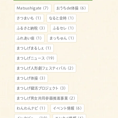
Matsushigate
(7)
おうちde体操
(6)
さつまいも
(1)
なると金時
(1)
ふるさと納税
(3)
ふるセレ
(1)
ふれあい座
(1)
まっちゅん
(1)
まつしげまるしぇ
(1)
まつしげニュース
(19)
まつしげ人形劇フェスティバル
(2)
まつしげ体操
(3)
まつしげ健活プロジェクト
(3)
まつしげ男女共同参画推進事業
(2)
わんわんナビ
(1)
イベント情報
(6)