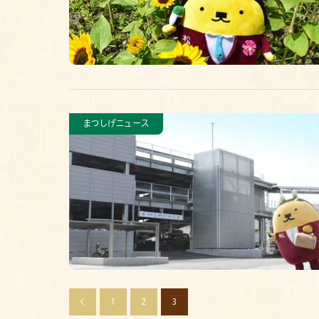
まつしげニュース
1
2
3