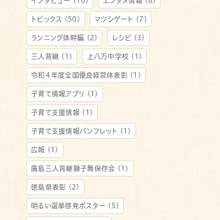
インタビュー
(10)
エンタメ情報
(6)
トピックス
(50)
マツシゲート
(7)
ランニング体幹編
(2)
レシピ
(3)
三人背継
(1)
上八万中学校
(1)
令和４年度全国優良経営体表彰
(1)
子育て情報アプリ
(1)
子育て支援情報
(1)
子育て支援情報パンフレット
(1)
広報
(1)
廣島三人背継獅子舞保存会
(1)
徳島県表彰
(2)
明るい選挙啓発ポスター
(5)