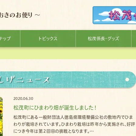
おきのお便り ～
ナップ
トピックス
松茂係長・グッズ
しげニュース
2020.06.30
松茂町にひまわり畑が誕生しました！
松茂町にある一般財団法人徳島県環境整備公社の敷地内でひま
わりが栽培されています。ひまわり栽培は昨年から実施され、好評
につき今年は第２回目の挑戦となります。…