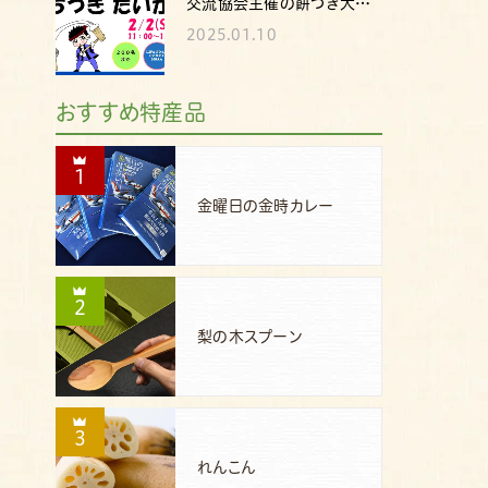
交流協会主催の餅つき大…
2025.01.10
おすすめ特産品
1
金曜日の金時カレー
2
梨の木スプーン
3
れんこん