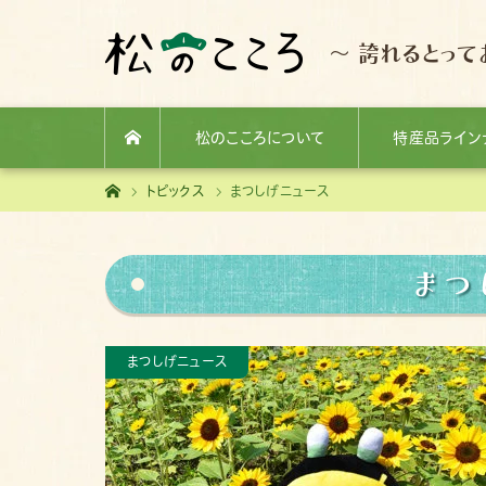
～ 誇れるとって
松のこころについて
特産品ライン
ホーム
ホーム
トピックス
まつしげニュース
まつ
まつしげニュース