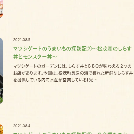
2021.08.5
マツシゲートのうまいもの探訪記②～松茂産のしらす
丼とモンスター丼～
マツシゲートのガーデンには、しらす丼とＢＢＱが味わえる２つの
お店があります。今回は、松茂町長原の海で獲れた新鮮なしらす丼
を提供している内海水産が営業している「光…
2021.08.4