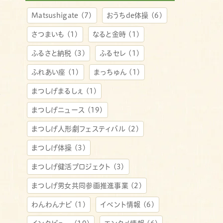
Matsushigate
(7)
おうちde体操
(6)
さつまいも
(1)
なると金時
(1)
ふるさと納税
(3)
ふるセレ
(1)
ふれあい座
(1)
まっちゅん
(1)
まつしげまるしぇ
(1)
まつしげニュース
(19)
まつしげ人形劇フェスティバル
(2)
まつしげ体操
(3)
まつしげ健活プロジェクト
(3)
まつしげ男女共同参画推進事業
(2)
わんわんナビ
(1)
イベント情報
(6)