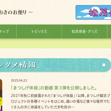
おきのお便り ～
ナップ
トピックス
松茂係長・グッズ
ンタメ情報
2025.04.22
｢まつしげ体操｣の動画 第３弾を公開しました。
2021年秋に初披露された「まつしげ体操」！以降、まつしげ健活プ
ロジェクトの各種イベントをはじめ、通いの場など様々な場所でた
くさんの方に体操をしていただき町民の…