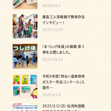
2026.04.3
廣島三人背継獅子舞保存会
インタビュー！
2025.12.20
｢まつしげ体操｣の動画 第３
弾を公開しました。
2025.04.22
令和6年度「明るい選挙啓発
ポスター作品コンクール｣入
賞作…
2025.03.8
2025/2/2(日) 松茂町国際