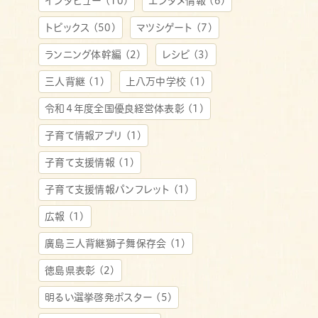
インタビュー
(10)
エンタメ情報
(6)
トピックス
(50)
マツシゲート
(7)
ランニング体幹編
(2)
レシピ
(3)
三人背継
(1)
上八万中学校
(1)
令和４年度全国優良経営体表彰
(1)
子育て情報アプリ
(1)
子育て支援情報
(1)
子育て支援情報パンフレット
(1)
広報
(1)
廣島三人背継獅子舞保存会
(1)
徳島県表彰
(2)
明るい選挙啓発ポスター
(5)