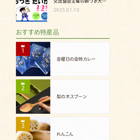
交流協会主催の餅つき大…
2025.01.10
おすすめ特産品
1
金曜日の金時カレー
2
梨の木スプーン
3
れんこん