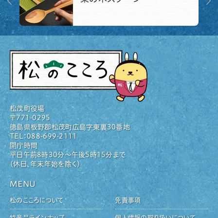
松茂町役場
〒771-0295
徳島県板野郡松茂町広島字東裏30番地
TEL：088-699-2111
開庁時間
平日午前8時30分〜午後5時15分まで
（休日、年末年始を除く）
MENU
松のこころについて
免責事項
特産品ラインナップ
個人情報の取り扱いについて