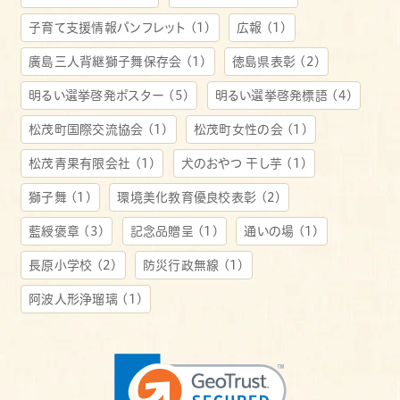
子育て支援情報パンフレット
(1)
広報
(1)
廣島三人背継獅子舞保存会
(1)
徳島県表彰
(2)
明るい選挙啓発ポスター
(5)
明るい選挙啓発標語
(4)
松茂町国際交流協会
(1)
松茂町女性の会
(1)
松茂青果有限会社
(1)
犬のおやつ 干し芋
(1)
獅子舞
(1)
環境美化教育優良校表彰
(2)
藍綬褒章
(3)
記念品贈呈
(1)
通いの場
(1)
長原小学校
(2)
防災行政無線
(1)
阿波人形浄瑠璃
(1)