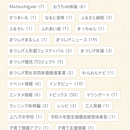
Matsushigate
(7)
おうちde体操
(6)
さつまいも
(1)
なると金時
(1)
ふるさと納税
(3)
ふるセレ
(1)
ふれあい座
(1)
まっちゅん
(1)
まつしげまるしぇ
(1)
まつしげニュース
(19)
まつしげ人形劇フェスティバル
(2)
まつしげ体操
(3)
まつしげ健活プロジェクト
(3)
まつしげ男女共同参画推進事業
(2)
わんわんナビ
(1)
イベント情報
(6)
インタビュー
(10)
エンタメ情報
(6)
トピックス
(50)
マツシゲート
(7)
ランニング体幹編
(2)
レシピ
(3)
三人背継
(1)
上八万中学校
(1)
令和４年度全国優良経営体表彰
(1)
子育て情報アプリ
(1)
子育て支援情報
(1)