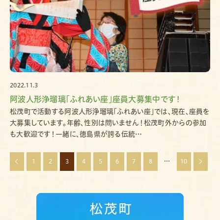
2022.11.3
阿波人形浄瑠璃「ふれあい座」座員大募集中です！
松茂町で活動する阿波人形浄瑠璃「ふれあい座」では、現在、座員を
大募集しています。年齢、性別は問いません！松茂町外からの参加
も大歓迎です！一緒に、徳島県が誇る伝統…
1
2
3
4
5
6
7
8
…
10