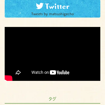
Tweets by matsushigecho
タグ